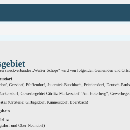
gebiet
serzweckverbandes „Weißer Schöps“ wird von folgenden Gemeinden und Ortste
rsdorf
ndorf, Gersdorf, Pfaffendorf, Jauernick-Buschbach, Friedersdorf, Deutsch-Pauls
arkersdorf, Gewerbegebiet Görlitz-Markersdorf "Am Hoterberg", Gewerbegebi
stal
(Ortsteile: Girbigsdorf, Kunnersdorf, Ebersbach)
shain
rlitz
igsdorf und Ober-Neundorf)