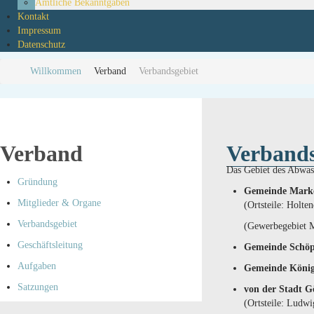
Amtliche Bekanntgaben
Kontakt
Impressum
Datenschutz
Willkommen
Verband
Verbandsgebiet
Verband
Verbands
Das Gebiet des Abwas
Gründung
Gemeinde Marke
Mitglieder & Organe
(Ortsteile: Holte
Verbandsgebiet
(Gewerbegebiet M
Geschäftsleitung
Gemeinde Schöp
Aufgaben
Gemeinde König
Satzungen
von der Stadt Gö
(Ortsteile: Ludw