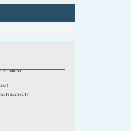
ilen umfasst:
dorf)
et Friedersdorf)