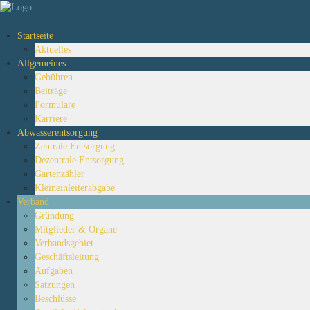
Startseite
Aktuelles
Allgemeines
Gebühren
Beiträge
Formulare
Karriere
Abwasserentsorgung
Zentrale Entsorgung
Dezentrale Entsorgung
Gartenzähler
Kleineinleiterabgabe
Verband
Gründung
Mitglieder & Organe
Verbandsgebiet
Geschäftsleitung
Aufgaben
Satzungen
Beschlüsse